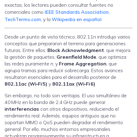
exactas, los lectores pueden consultar fuentes no
comerciales como
IEEE Standards Association
,
TechTerms.com
, y la
Wikipedia en español
.
Desde un punto de vista técnico, 802.11n introdujo varios
conceptos que prepararon el terreno para generaciones
futuras. Entre ellos:
Block Acknowledgment
, que mejora
la gestión de paquetes;
Greenfield Mode
, que optimiza
las redes puramente n; y
Frame Aggregation
, que
agrupa tramas para reducir sobrecarga. Estos avances
resultaron esenciales para el desarrollo posterior de
802.11ac (Wi‑Fi 5)
y
802.11ax (Wi‑Fi 6)
.
Sin embargo, no todo son ventajas. El uso simultáneo de
40 MHz en la banda de 2.4 GHz puede generar
interferencias
con otros dispositivos, reduciendo el
rendimiento real. Además, equipos antiguos que no
soportan MIMO o QoS pueden degradar el rendimiento
general. Por ello, muchos entornos empresariales
actualizan progresivamente su infraestructura a