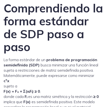
Comprendiendo la
forma estándar
de SDP paso a
paso
La forma estándar de un
problema de programación
semidefinida (SDP)
busca minimizar una función lineal
sujeta a restricciones de matriz semidefinida positiva.
Matemáticamente, puede expresarse como minimizar
cᵀx
sujeto a
F(x) = F₀ + Σ(xᵢFᵢ) ≥ 0
,
donde cada
Fᵢ
es una matriz simétrica y la restricción
≥ 0
implica que
F(x)
es semidefinida positiva. Este modelo