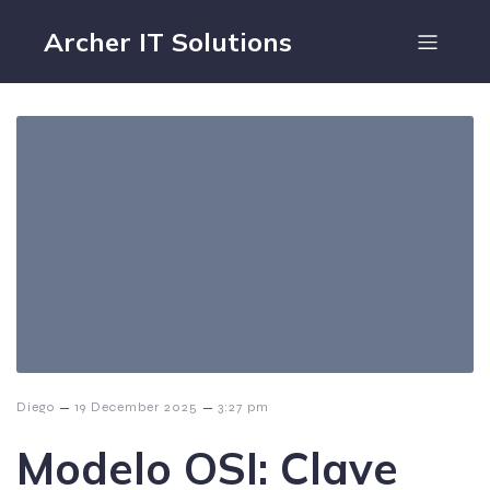
Archer IT Solutions
–
–
Diego
19 December 2025
3:27 pm
Modelo OSI: Clave